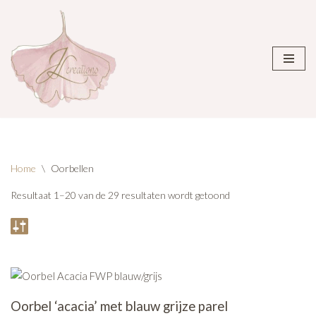
Ga
naar
de
inhoud
Home
\
Oorbellen
Resultaat 1–20 van de 29 resultaten wordt getoond
Oorbel ‘acacia’ met blauw grijze parel