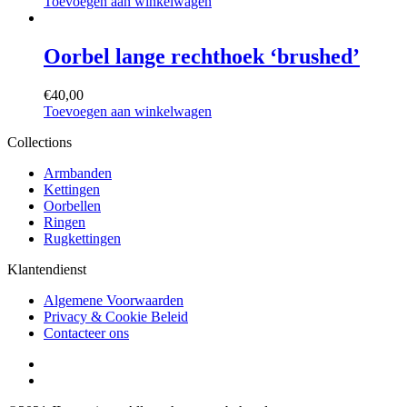
Toevoegen aan winkelwagen
Oorbel
lange
Oorbel lange rechthoek ‘brushed’
rechthoek
‘brushed’
€
40,00
Toevoegen aan winkelwagen
Collections
Armbanden
Kettingen
Oorbellen
Ringen
Rugkettingen
Klantendienst
Algemene Voorwaarden
Privacy & Cookie Beleid
Contacteer ons