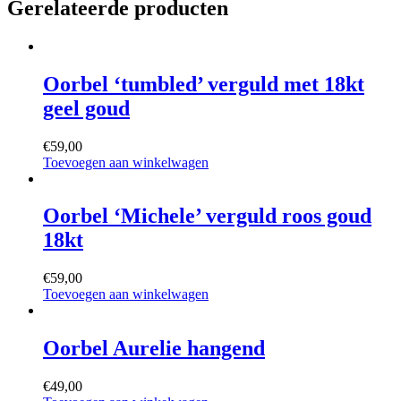
Gerelateerde producten
aantal
Oorbel
‘tumbled’
Oorbel ‘tumbled’ verguld met 18kt
verguld
geel goud
met
18kt
geel
€
59,00
goud
Toevoegen aan winkelwagen
Oorbel
‘Michele’
Oorbel ‘Michele’ verguld roos goud
verguld
18kt
roos
goud
18kt
€
59,00
Toevoegen aan winkelwagen
Oorbel
Aurelie
Oorbel Aurelie hangend
hangend
€
49,00