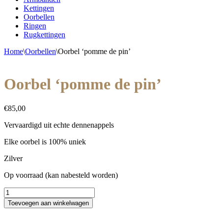
Kettingen
Oorbellen
Ringen
Rugkettingen
Home
\
Oorbellen
\
Oorbel ‘pomme de pin’
Oorbel ‘pomme de pin’
€
85,00
Vervaardigd uit echte dennenappels
Elke oorbel is 100% uniek
Zilver
Op voorraad (kan nabesteld worden)
Oorbel
'pomme
Toevoegen aan winkelwagen
de
pin'