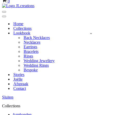
0
Navigatie
Menu
Navigatie
Menu
Home
Collections
Lookbook
Back Necklaces
Necklaces
Earrings
Bracelets
Rings
Wedding Jewellery
Wedding Rings
Bespoke
Stories
Joëlle
Afspraak
Contact
Sluiten
Collections
Armbanden