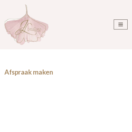
Ga
naar
de
inhoud
Afspraak maken