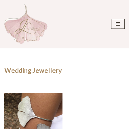
Ga
naar
de
inhoud
Wedding Jewellery