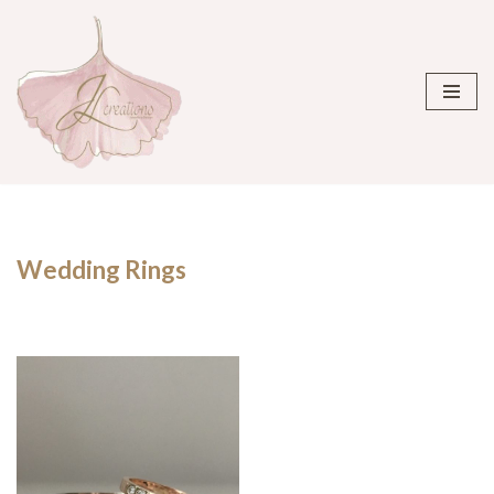
Ga
naar
de
inhoud
Wedding Rings