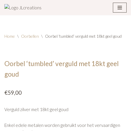
Ga
naar
de
Home
\
Oorbellen
\
Oorbel ‘tumbled’ verguld met 18kt geel goud
inhoud
Oorbel ‘tumbled’ verguld met 18kt geel
goud
€
59,00
Verguld zilver met 18kt geel goud
Enkel edele metalen worden gebruikt voor het vervaardigen