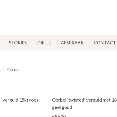
STORIES
JOËLLE
AFSPRAAK
CONTACT
s
\
Pagina 2
’ verguld 18kt roos
Oorbel ‘twisted’ verguld met 18
geel goud
€
59,00