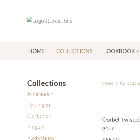
Ga
naar
de
inhoud
HOME
COLLECTIONS
LOOKBOOK
Collections
Home
\
Collection
Armbanden
Kettingen
Oorbellen
Oorbel ‘twisted
Ringen
goud
Rugkettingen
€
59,00