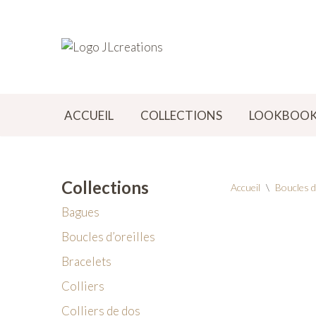
Aller
au
contenu
ACCUEIL
COLLECTIONS
LOOKBOO
Collections
Accueil
\
Boucles d’
Bagues
Boucles d’oreilles
Bracelets
Colliers
Colliers de dos