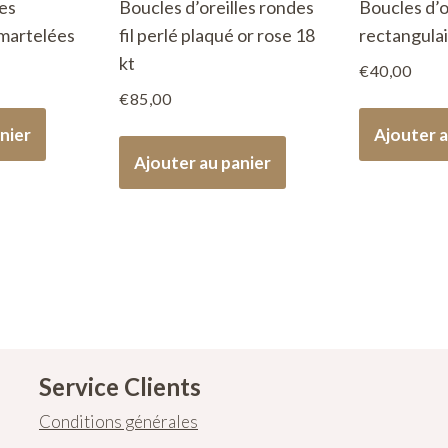
les
Boucles d’oreilles rondes
Boucles d’o
 martelées
fil perlé plaqué or rose 18
rectangulai
kt
€
40,00
€
85,00
nier
Ajouter a
Ajouter au panier
Service Clients
Conditions générales