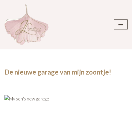
Ga
naar
de
inhoud
De nieuwe garage van mijn zoontje!