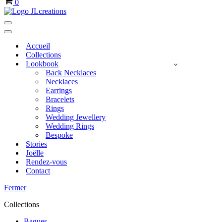
0
Menu
de
Menu
navigation
de
Accueil
navigation
Collections
Lookbook
Back Necklaces
Necklaces
Earrings
Bracelets
Rings
Wedding Jewellery
Wedding Rings
Bespoke
Stories
Joëlle
Rendez-vous
Contact
Fermer
Collections
Bagues