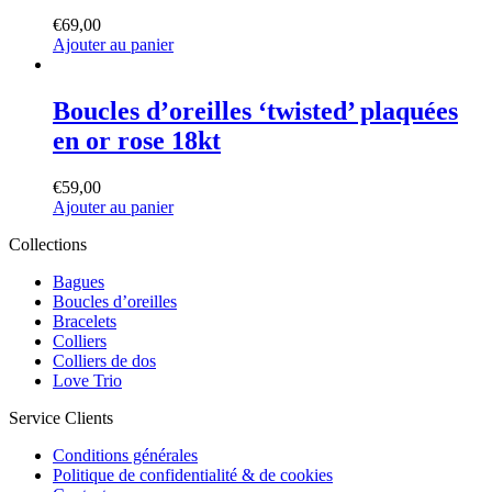
hearts’
€
69,00
Ajouter au panier
Boucles
d’oreilles
Boucles d’oreilles ‘twisted’ plaquées
‘twisted’
en or rose 18kt
plaquées
en
or
€
59,00
rose
Ajouter au panier
18kt
Collections
Bagues
Boucles d’oreilles
Bracelets
Colliers
Colliers de dos
Love Trio
Service Clients
Conditions générales
Politique de confidentialité & de cookies