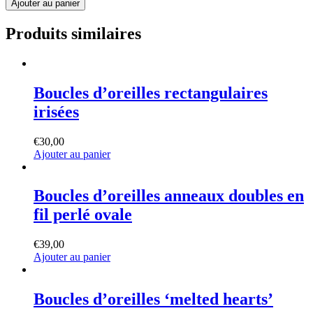
Ajouter au panier
Boucles
d'oreilles
Produits similaires
Camille
Quartz
rose
Boucles
d’oreilles
Boucles d’oreilles rectangulaires
rectangulaires
irisées
irisées
€
30,00
Ajouter au panier
Boucles
d’oreilles
Boucles d’oreilles anneaux doubles en
anneaux
fil perlé ovale
doubles
en
fil
€
39,00
perlé
Ajouter au panier
ovale
Boucles
d’oreilles
Boucles d’oreilles ‘melted hearts’
‘melted